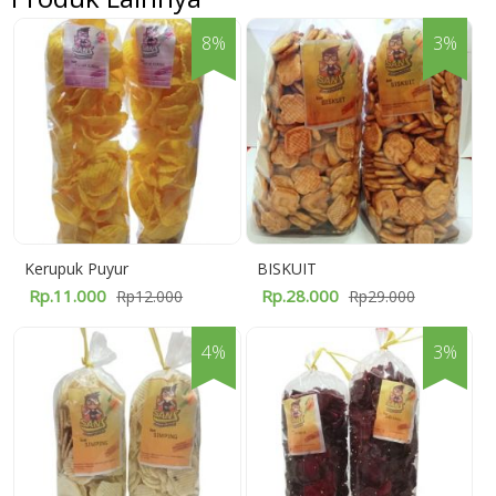
8%
3%
Kerupuk Puyur
BISKUIT
Rp.11.000
Rp.28.000
Rp12.000
Rp29.000
4%
3%