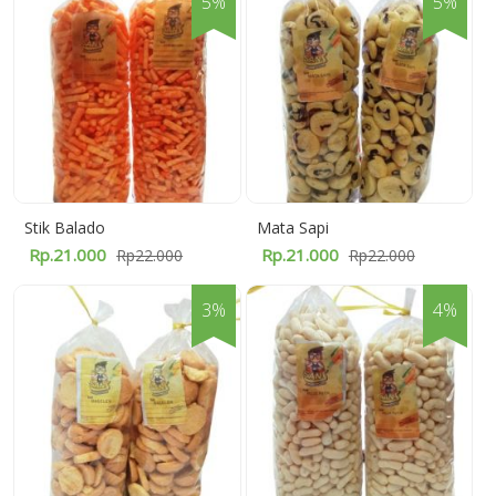
5%
5%
Stik Balado
Mata Sapi
Rp.21.000
Rp.21.000
Rp22.000
Rp22.000
3%
4%